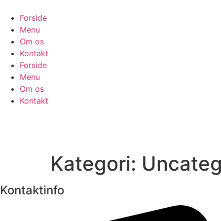
Videre
til
Forside
indhold
Menu
Om os
Kontakt
Forside
Menu
Om os
Kontakt
Kategori:
Uncateg
Kontaktinfo